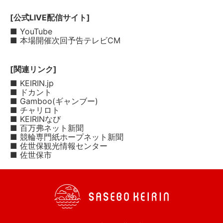
[公式LIVE配信サイト]
■ YouTube
■ 本場開催次回予告テレビCM
[関連リンク]
■ KEIRIN.jp
■ ドカント
■ Gamboo(ギャンブー)
■ チャリロト
■ KEIRINなび
■ 百万弗ネット新聞
■ 競輪専門紙ホープネット新聞
■ 佐世保観光情報センター
■ 佐世保市