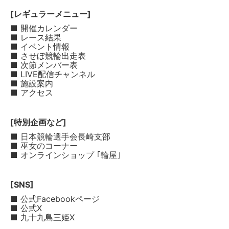
[レギュラーメニュー]
■ 開催カレンダー
■ レース結果
■ イベント情報
■ させぼ競輪出走表
■ 次節メンバー表
■ LIVE配信チャンネル
■ 施設案内
■ アクセス
[特別企画など]
■ 日本競輪選手会長崎支部
■ 巫女のコーナー
■ オンラインショップ ｢輪屋｣
[SNS]
■ 公式Facebookページ
■ 公式X
■ 九十九島三姫X