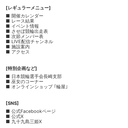
[レギュラーメニュー]
■ 開催カレンダー
■ レース結果
■ イベント情報
■ させぼ競輪出走表
■ 次節メンバー表
■ LIVE配信チャンネル
■ 施設案内
■ アクセス
[特別企画など]
■ 日本競輪選手会長崎支部
■ 巫女のコーナー
■ オンラインショップ ｢輪屋｣
[SNS]
■ 公式Facebookページ
■ 公式X
■ 九十九島三姫X