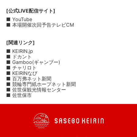
[公式LIVE配信サイト]
■ YouTube
■ 本場開催次回予告テレビCM
[関連リンク]
■ KEIRIN.jp
■ ドカント
■ Gamboo(ギャンブー)
■ チャリロト
■ KEIRINなび
■ 百万弗ネット新聞
■ 競輪専門紙ホープネット新聞
■ 佐世保観光情報センター
■ 佐世保市