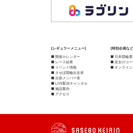
[レギュラーメニュー]
[特別企画など
■ 開催カレンダー
■ 日本競輪
■ レース結果
■ 巫女のコ
■ イベント情報
■ オンライン
■ させぼ競輪出走表
■ 次節メンバー表
■ LIVE配信チャンネル
■ 施設案内
■ アクセス