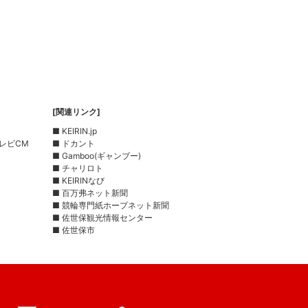
[関連リンク]
■ KEIRIN.jp
レビCM
■ ドカント
■ Gamboo(ギャンブー)
■ チャリロト
■ KEIRINなび
■ 百万弗ネット新聞
■ 競輪専門紙ホープネット新聞
■ 佐世保観光情報センター
■ 佐世保市