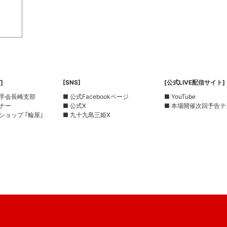
]
[SNS]
[公式LIVE配信サイト]
選手会長崎支部
■ 公式Facebookページ
■ YouTube
ーナー
■ 公式X
■ 本場開催次回予告テ
ショップ ｢輪屋｣
■ 九十九島三姫X