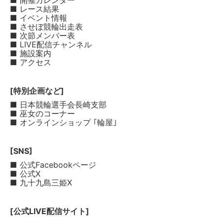
■ 開催カレンダー
■ レース結果
■ イベント情報
■ させぼ競輪出走表
■ 次節メンバー表
■ LIVE配信チャンネル
■ 施設案内
■ アクセス
[特別企画など]
■ 日本競輪選手会長崎支部
■ 巫女のコーナー
■ オンラインショップ ｢輪屋｣
[SNS]
■ 公式Facebookページ
■ 公式X
■ 九十九島三姫X
[公式LIVE配信サイト]