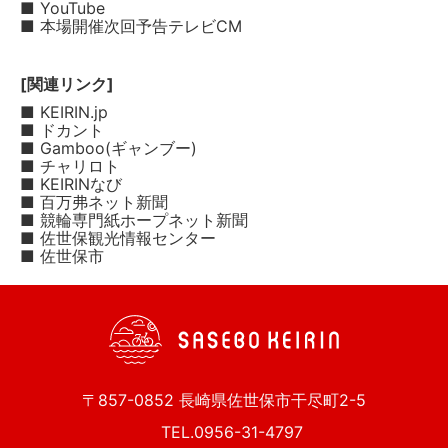
■ YouTube
■ 本場開催次回予告テレビCM
[関連リンク]
■ KEIRIN.jp
■ ドカント
■ Gamboo(ギャンブー)
■ チャリロト
■ KEIRINなび
■ 百万弗ネット新聞
■ 競輪専門紙ホープネット新聞
■ 佐世保観光情報センター
■ 佐世保市
〒857-0852 長崎県佐世保市干尽町2-5
TEL.0956-31-4797