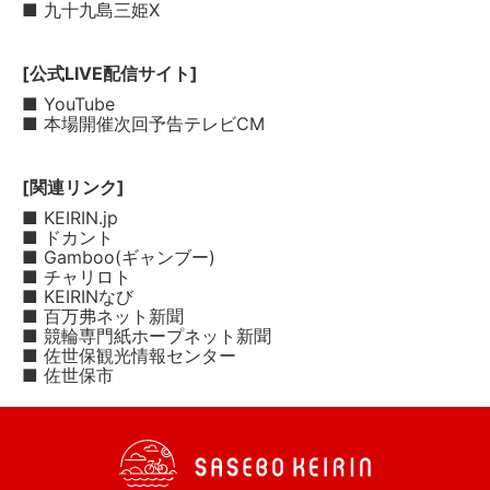
■ 九十九島三姫X
[公式LIVE配信サイト]
■ YouTube
■ 本場開催次回予告テレビCM
[関連リンク]
■ KEIRIN.jp
■ ドカント
■ Gamboo(ギャンブー)
■ チャリロト
■ KEIRINなび
■ 百万弗ネット新聞
■ 競輪専門紙ホープネット新聞
■ 佐世保観光情報センター
■ 佐世保市