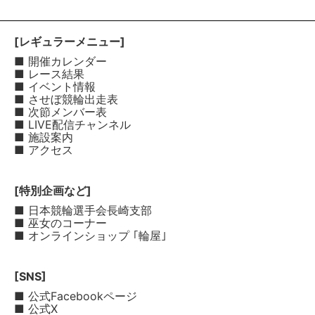
[レギュラーメニュー]
■ 開催カレンダー
■ レース結果
■ イベント情報
■ させぼ競輪出走表
■ 次節メンバー表
■ LIVE配信チャンネル
■ 施設案内
■ アクセス
[特別企画など]
■ 日本競輪選手会長崎支部
■ 巫女のコーナー
■ オンラインショップ ｢輪屋｣
[SNS]
■ 公式Facebookページ
■ 公式X