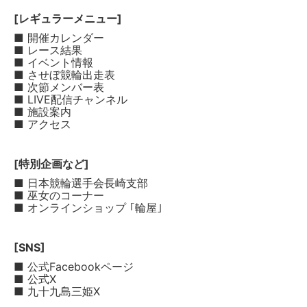
[レギュラーメニュー]
■ 開催カレンダー
■ レース結果
■ イベント情報
■ させぼ競輪出走表
■ 次節メンバー表
■ LIVE配信チャンネル
■ 施設案内
■ アクセス
[特別企画など]
■ 日本競輪選手会長崎支部
■ 巫女のコーナー
■ オンラインショップ ｢輪屋｣
[SNS]
■ 公式Facebookページ
■ 公式X
■ 九十九島三姫X