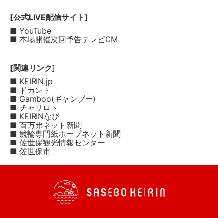
[公式LIVE配信サイト]
■ YouTube
■ 本場開催次回予告テレビCM
[関連リンク]
■ KEIRIN.jp
■ ドカント
■ Gamboo(ギャンブー)
■ チャリロト
■ KEIRINなび
■ 百万弗ネット新聞
■ 競輪専門紙ホープネット新聞
■ 佐世保観光情報センター
■ 佐世保市