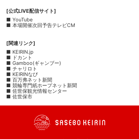
[公式LIVE配信サイト]
■ YouTube
■ 本場開催次回予告テレビCM
[関連リンク]
■ KEIRIN.jp
■ ドカント
■ Gamboo(ギャンブー)
■ チャリロト
■ KEIRINなび
■ 百万弗ネット新聞
■ 競輪専門紙ホープネット新聞
■ 佐世保観光情報センター
■ 佐世保市