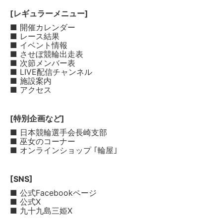
[レギュラーメニュー]
■ 開催カレンダー
■ レース結果
■ イベント情報
■ させぼ競輪出走表
■ 次節メンバー表
■ LIVE配信チャンネル
■ 施設案内
■ アクセス
[特別企画など]
■ 日本競輪選手会長崎支部
■ 巫女のコーナー
■ オンラインショップ ｢輪屋｣
[SNS]
■ 公式Facebookページ
■ 公式X
■ 九十九島三姫X