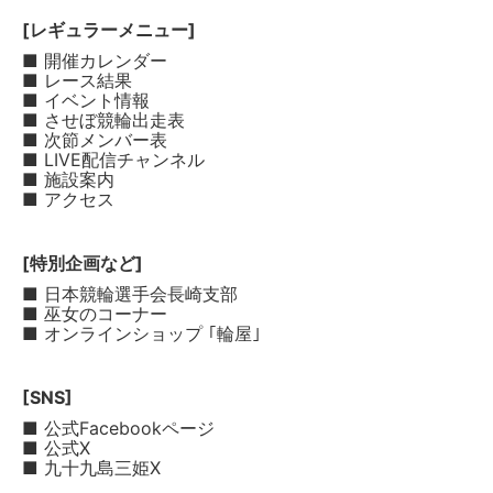
[レギュラーメニュー]
■ 開催カレンダー
■ レース結果
■ イベント情報
■ させぼ競輪出走表
■ 次節メンバー表
■ LIVE配信チャンネル
■ 施設案内
■ アクセス
[特別企画など]
■ 日本競輪選手会長崎支部
■ 巫女のコーナー
■ オンラインショップ ｢輪屋｣
[SNS]
■ 公式Facebookページ
■ 公式X
■ 九十九島三姫X