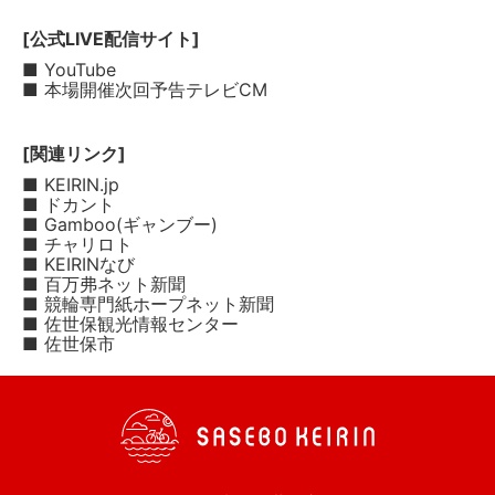
[公式LIVE配信サイト]
■ YouTube
■ 本場開催次回予告テレビCM
[関連リンク]
■ KEIRIN.jp
■ ドカント
■ Gamboo(ギャンブー)
■ チャリロト
■ KEIRINなび
■ 百万弗ネット新聞
■ 競輪専門紙ホープネット新聞
■ 佐世保観光情報センター
■ 佐世保市