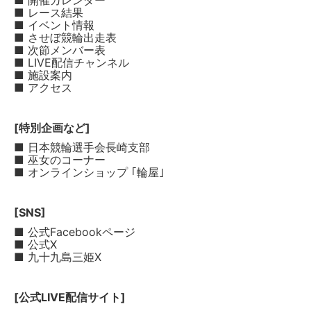
■ 開催カレンダー
■ レース結果
■ イベント情報
■ させぼ競輪出走表
■ 次節メンバー表
■ LIVE配信チャンネル
■ 施設案内
■ アクセス
[特別企画など]
■ 日本競輪選手会長崎支部
■ 巫女のコーナー
■ オンラインショップ ｢輪屋｣
[SNS]
■ 公式Facebookページ
■ 公式X
■ 九十九島三姫X
[公式LIVE配信サイト]