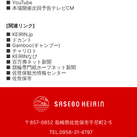
■ YouTube
■ 本場開催次回予告テレビCM
[関連リンク]
■ KEIRIN.jp
■ ドカント
■ Gamboo(ギャンブー)
■ チャリロト
■ KEIRINなび
■ 百万弗ネット新聞
■ 競輪専門紙ホープネット新聞
■ 佐世保観光情報センター
■ 佐世保市
〒857-0852 長崎県佐世保市干尽町2-5
TEL.0956-31-4797