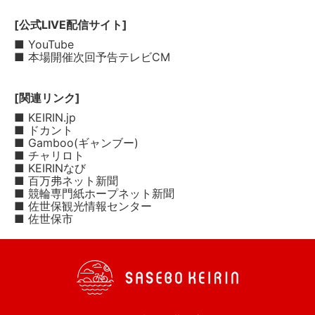
[公式LIVE配信サイト]
■ YouTube
■ 本場開催次回予告テレビCM
[関連リンク]
■ KEIRIN.jp
■ ドカント
■ Gamboo(ギャンブー)
■ チャリロト
■ KEIRINなび
■ 百万弗ネット新聞
■ 競輪専門紙ホープネット新聞
■ 佐世保観光情報センター
■ 佐世保市