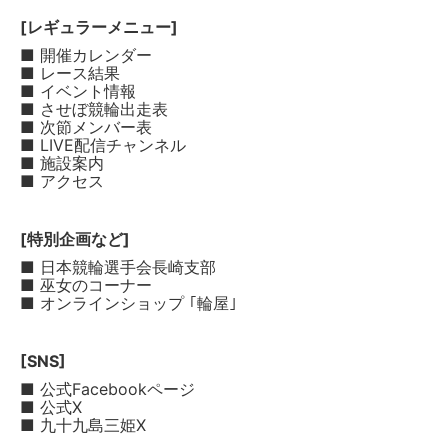
[レギュラーメニュー]
■ 開催カレンダー
■ レース結果
■ イベント情報
■ させぼ競輪出走表
■ 次節メンバー表
■ LIVE配信チャンネル
■ 施設案内
■ アクセス
[特別企画など]
■ 日本競輪選手会長崎支部
■ 巫女のコーナー
■ オンラインショップ ｢輪屋｣
[SNS]
■ 公式Facebookページ
■ 公式X
■ 九十九島三姫X