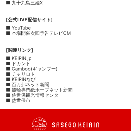
■ 九十九島三姫X
[公式LIVE配信サイト]
■ YouTube
■ 本場開催次回予告テレビCM
[関連リンク]
■ KEIRIN.jp
■ ドカント
■ Gamboo(ギャンブー)
■ チャリロト
■ KEIRINなび
■ 百万弗ネット新聞
■ 競輪専門紙ホープネット新聞
■ 佐世保観光情報センター
■ 佐世保市