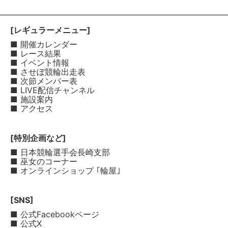
[レギュラーメニュー]
■ 開催カレンダー
■ レース結果
■ イベント情報
■ させぼ競輪出走表
■ 次節メンバー表
■ LIVE配信チャンネル
■ 施設案内
■ アクセス
[特別企画など]
■ 日本競輪選手会長崎支部
■ 巫女のコーナー
■ オンラインショップ ｢輪屋｣
[SNS]
■ 公式Facebookページ
■ 公式X