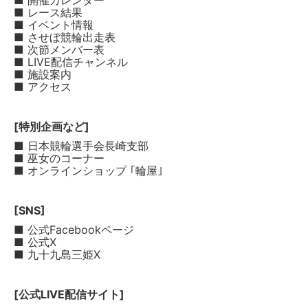
■ 開催カレンダー
■ レース結果
■ イベント情報
■ させぼ競輪出走表
■ 次節メンバー表
■ LIVE配信チャンネル
■ 施設案内
■ アクセス
[特別企画など]
■ 日本競輪選手会長崎支部
■ 巫女のコーナー
■ オンラインショップ ｢輪屋｣
[SNS]
■ 公式Facebookページ
■ 公式X
■ 九十九島三姫X
[公式LIVE配信サイト]