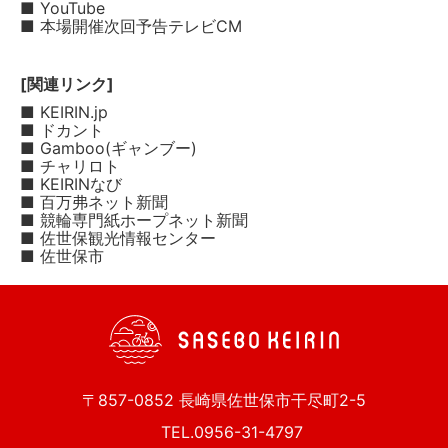
■ YouTube
■ 本場開催次回予告テレビCM
[関連リンク]
■ KEIRIN.jp
■ ドカント
■ Gamboo(ギャンブー)
■ チャリロト
■ KEIRINなび
■ 百万弗ネット新聞
■ 競輪専門紙ホープネット新聞
■ 佐世保観光情報センター
■ 佐世保市
〒857-0852 長崎県佐世保市干尽町2-5
TEL.0956-31-4797