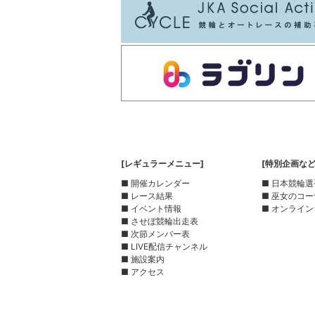
[レギュラーメニュー]
[特別企画など
■ 開催カレンダー
■ 日本競輪
■ レース結果
■ 巫女のコ
■ イベント情報
■ オンライン
■ させぼ競輪出走表
■ 次節メンバー表
■ LIVE配信チャンネル
■ 施設案内
■ アクセス