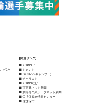
[関連リンク]
■ KEIRIN.jp
レビCM
■ ドカント
■ Gamboo(ギャンブー)
■ チャリロト
■ KEIRINなび
■ 百万弗ネット新聞
■ 競輪専門紙ホープネット新聞
■ 佐世保観光情報センター
■ 佐世保市