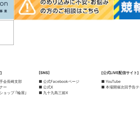
]
[SNS]
[公式LIVE配信サイト]
選手会長崎支部
■ 公式Facebookページ
■ YouTube
ーナー
■ 公式X
■ 本場開催次回予告テ
ショップ ｢輪屋｣
■ 九十九島三姫X