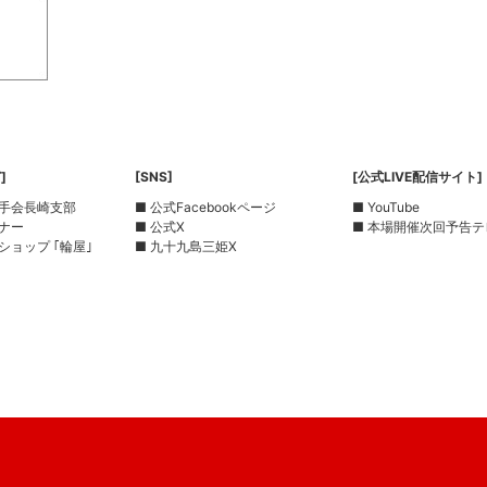
]
[SNS]
[公式LIVE配信サイト]
選手会長崎支部
■ 公式Facebookページ
■ YouTube
ーナー
■ 公式X
■ 本場開催次回予告テ
ショップ ｢輪屋｣
■ 九十九島三姫X