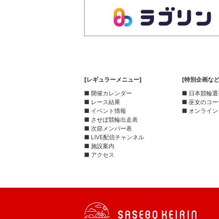
[レギュラーメニュー]
[特別企画など
■ 開催カレンダー
■ 日本競輪
■ レース結果
■ 巫女のコ
■ イベント情報
■ オンライン
■ させぼ競輪出走表
■ 次節メンバー表
■ LIVE配信チャンネル
■ 施設案内
■ アクセス