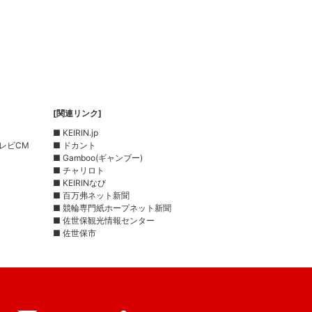
[関連リンク]
■ KEIRIN.jp
レビCM
■ ドカント
■ Gamboo(ギャンブー)
■ チャリロト
■ KEIRINなび
■ 百万弗ネット新聞
■ 競輪専門紙ホープネット新聞
■ 佐世保観光情報センター
■ 佐世保市