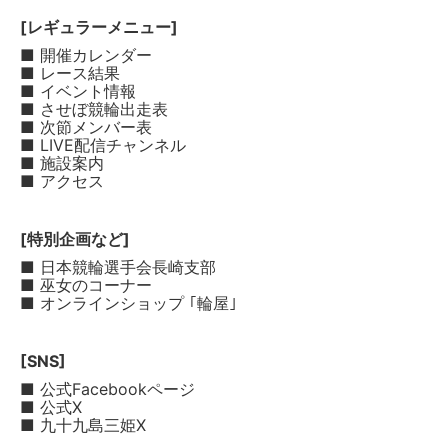
[レギュラーメニュー]
■ 開催カレンダー
■ レース結果
■ イベント情報
■ させぼ競輪出走表
■ 次節メンバー表
■ LIVE配信チャンネル
■ 施設案内
■ アクセス
[特別企画など]
■ 日本競輪選手会長崎支部
■ 巫女のコーナー
■ オンラインショップ ｢輪屋｣
[SNS]
■ 公式Facebookページ
■ 公式X
■ 九十九島三姫X