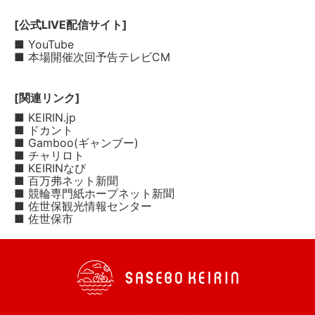
[公式LIVE配信サイト]
■ YouTube
■ 本場開催次回予告テレビCM
[関連リンク]
■ KEIRIN.jp
■ ドカント
■ Gamboo(ギャンブー)
■ チャリロト
■ KEIRINなび
■ 百万弗ネット新聞
■ 競輪専門紙ホープネット新聞
■ 佐世保観光情報センター
■ 佐世保市