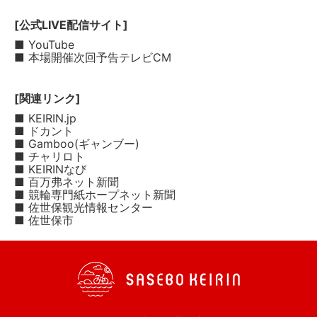
[公式LIVE配信サイト]
■ YouTube
■ 本場開催次回予告テレビCM
[関連リンク]
■ KEIRIN.jp
■ ドカント
■ Gamboo(ギャンブー)
■ チャリロト
■ KEIRINなび
■ 百万弗ネット新聞
■ 競輪専門紙ホープネット新聞
■ 佐世保観光情報センター
■ 佐世保市