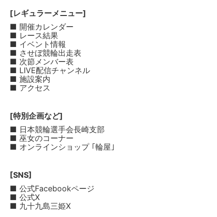
[レギュラーメニュー]
■ 開催カレンダー
■ レース結果
■ イベント情報
■ させぼ競輪出走表
■ 次節メンバー表
■ LIVE配信チャンネル
■ 施設案内
■ アクセス
[特別企画など]
■ 日本競輪選手会長崎支部
■ 巫女のコーナー
■ オンラインショップ ｢輪屋｣
[SNS]
■ 公式Facebookページ
■ 公式X
■ 九十九島三姫X