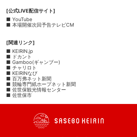
[公式LIVE配信サイト]
■ YouTube
■ 本場開催次回予告テレビCM
[関連リンク]
■ KEIRIN.jp
■ ドカント
■ Gamboo(ギャンブー)
■ チャリロト
■ KEIRINなび
■ 百万弗ネット新聞
■ 競輪専門紙ホープネット新聞
■ 佐世保観光情報センター
■ 佐世保市