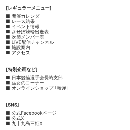
[レギュラーメニュー]
■ 開催カレンダー
■ レース結果
■ イベント情報
■ させぼ競輪出走表
■ 次節メンバー表
■ LIVE配信チャンネル
■ 施設案内
■ アクセス
[特別企画など]
■ 日本競輪選手会長崎支部
■ 巫女のコーナー
■ オンラインショップ ｢輪屋｣
[SNS]
■ 公式Facebookページ
■ 公式X
■ 九十九島三姫X