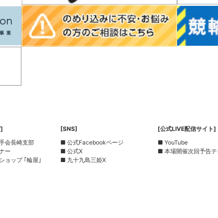
]
[SNS]
[公式LIVE配信サイト]
選手会長崎支部
■ 公式Facebookページ
■ YouTube
ーナー
■ 公式X
■ 本場開催次回予告テ
ショップ ｢輪屋｣
■ 九十九島三姫X