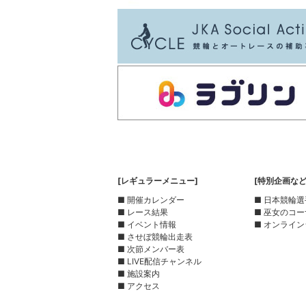
[レギュラーメニュー]
[特別企画など
■ 開催カレンダー
■ 日本競輪
■ レース結果
■ 巫女のコ
■ イベント情報
■ オンライン
■ させぼ競輪出走表
■ 次節メンバー表
■ LIVE配信チャンネル
■ 施設案内
■ アクセス