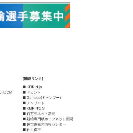
[関連リンク]
■ KEIRIN.jp
レビCM
■ ドカント
■ Gamboo(ギャンブー)
■ チャリロト
■ KEIRINなび
■ 百万弗ネット新聞
■ 競輪専門紙ホープネット新聞
■ 佐世保観光情報センター
■ 佐世保市