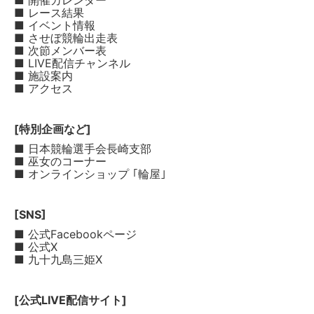
■ 開催カレンダー
■ レース結果
■ イベント情報
■ させぼ競輪出走表
■ 次節メンバー表
■ LIVE配信チャンネル
■ 施設案内
■ アクセス
[特別企画など]
■ 日本競輪選手会長崎支部
■ 巫女のコーナー
■ オンラインショップ ｢輪屋｣
[SNS]
■ 公式Facebookページ
■ 公式X
■ 九十九島三姫X
[公式LIVE配信サイト]