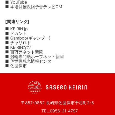
■ YouTube
■ 本場開催次回予告テレビCM
[関連リンク]
■ KEIRIN.jp
■ ドカント
■ Gamboo(ギャンブー)
■ チャリロト
■ KEIRINなび
■ 百万弗ネット新聞
■ 競輪専門紙ホープネット新聞
■ 佐世保観光情報センター
■ 佐世保市
〒857-0852 長崎県佐世保市干尽町2-5
TEL.0956-31-4797