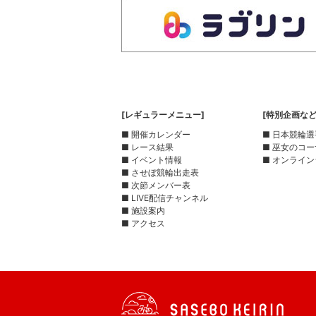
[レギュラーメニュー]
[特別企画など
■ 開催カレンダー
■ 日本競輪
■ レース結果
■ 巫女のコ
■ イベント情報
■ オンライン
■ させぼ競輪出走表
■ 次節メンバー表
■ LIVE配信チャンネル
■ 施設案内
■ アクセス