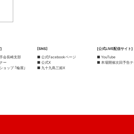
]
[SNS]
[公式LIVE配信サイト]
選手会長崎支部
■ 公式Facebookページ
■ YouTube
ーナー
■ 公式X
■ 本場開催次回予告テ
ショップ ｢輪屋｣
■ 九十九島三姫X