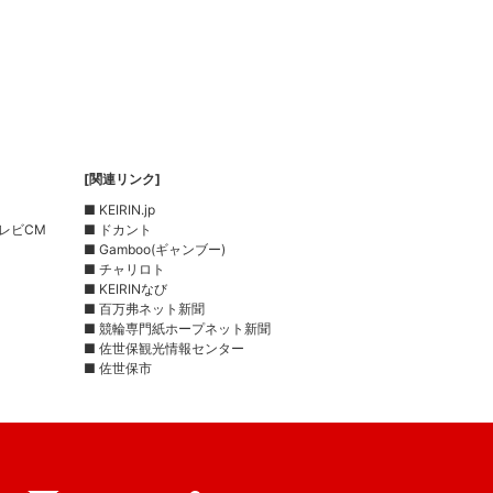
[関連リンク]
■ KEIRIN.jp
レビCM
■ ドカント
■ Gamboo(ギャンブー)
■ チャリロト
■ KEIRINなび
■ 百万弗ネット新聞
■ 競輪専門紙ホープネット新聞
■ 佐世保観光情報センター
■ 佐世保市