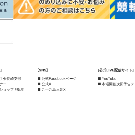
]
[SNS]
[公式LIVE配信サイト]
選手会長崎支部
■ 公式Facebookページ
■ YouTube
ーナー
■ 公式X
■ 本場開催次回予告テ
ショップ ｢輪屋｣
■ 九十九島三姫X