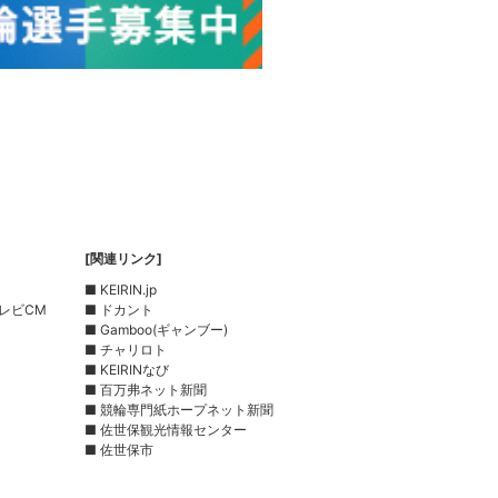
[関連リンク]
■ KEIRIN.jp
レビCM
■ ドカント
■ Gamboo(ギャンブー)
■ チャリロト
■ KEIRINなび
■ 百万弗ネット新聞
■ 競輪専門紙ホープネット新聞
■ 佐世保観光情報センター
■ 佐世保市