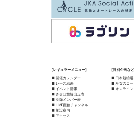
[レギュラーメニュー]
[特別企画など
■ 開催カレンダー
■ 日本競輪
■ レース結果
■ 巫女のコ
■ イベント情報
■ オンライン
■ させぼ競輪出走表
■ 次節メンバー表
■ LIVE配信チャンネル
■ 施設案内
■ アクセス