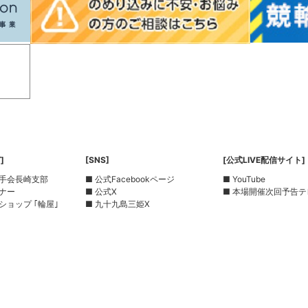
]
[SNS]
[公式LIVE配信サイト]
選手会長崎支部
■ 公式Facebookページ
■ YouTube
ーナー
■ 公式X
■ 本場開催次回予告テ
ショップ ｢輪屋｣
■ 九十九島三姫X