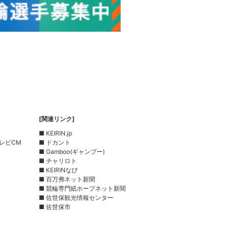
[関連リンク]
■ KEIRIN.jp
レビCM
■ ドカント
■ Gamboo(ギャンブー)
■ チャリロト
■ KEIRINなび
■ 百万弗ネット新聞
■ 競輪専門紙ホープネット新聞
■ 佐世保観光情報センター
■ 佐世保市