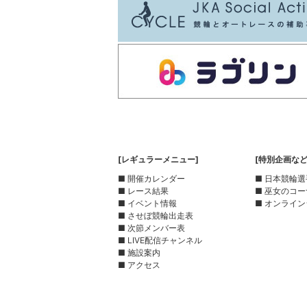
[レギュラーメニュー]
[特別企画など
■ 開催カレンダー
■ 日本競輪
■ レース結果
■ 巫女のコ
■ イベント情報
■ オンライン
■ させぼ競輪出走表
■ 次節メンバー表
■ LIVE配信チャンネル
■ 施設案内
■ アクセス