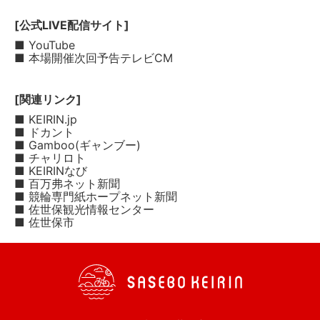
[公式LIVE配信サイト]
■ YouTube
■ 本場開催次回予告テレビCM
[関連リンク]
■ KEIRIN.jp
■ ドカント
■ Gamboo(ギャンブー)
■ チャリロト
■ KEIRINなび
■ 百万弗ネット新聞
■ 競輪専門紙ホープネット新聞
■ 佐世保観光情報センター
■ 佐世保市