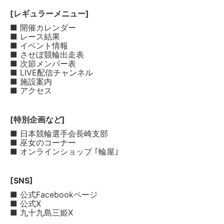
[レギュラーメニュー]
■ 開催カレンダー
■ レース結果
■ イベント情報
■ させぼ競輪出走表
■ 次節メンバー表
■ LIVE配信チャンネル
■ 施設案内
■ アクセス
[特別企画など]
■ 日本競輪選手会長崎支部
■ 巫女のコーナー
■ オンラインショップ ｢輪屋｣
[SNS]
■ 公式Facebookページ
■ 公式X
■ 九十九島三姫X