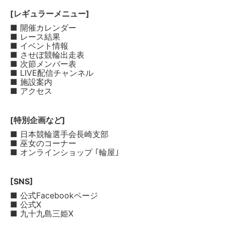
[レギュラーメニュー]
■ 開催カレンダー
■ レース結果
■ イベント情報
■ させぼ競輪出走表
■ 次節メンバー表
■ LIVE配信チャンネル
■ 施設案内
■ アクセス
[特別企画など]
■ 日本競輪選手会長崎支部
■ 巫女のコーナー
■ オンラインショップ ｢輪屋｣
[SNS]
■ 公式Facebookページ
■ 公式X
■ 九十九島三姫X