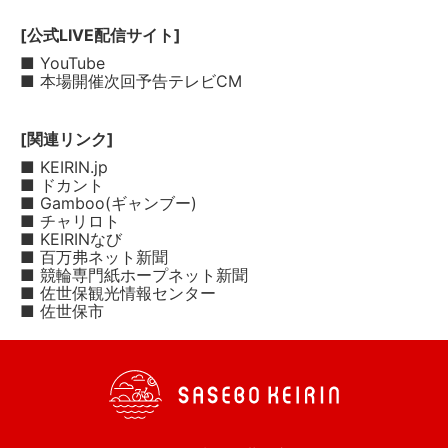
[公式LIVE配信サイト]
■ YouTube
■ 本場開催次回予告テレビCM
[関連リンク]
■ KEIRIN.jp
■ ドカント
■ Gamboo(ギャンブー)
■ チャリロト
■ KEIRINなび
■ 百万弗ネット新聞
■ 競輪専門紙ホープネット新聞
■ 佐世保観光情報センター
■ 佐世保市