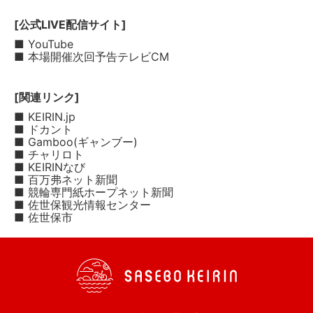
[公式LIVE配信サイト]
■ YouTube
■ 本場開催次回予告テレビCM
[関連リンク]
■ KEIRIN.jp
■ ドカント
■ Gamboo(ギャンブー)
■ チャリロト
■ KEIRINなび
■ 百万弗ネット新聞
■ 競輪専門紙ホープネット新聞
■ 佐世保観光情報センター
■ 佐世保市