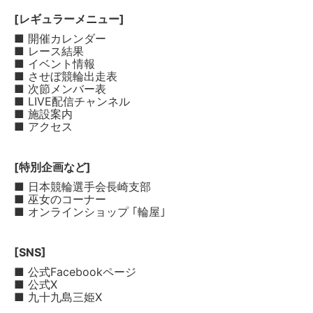
[レギュラーメニュー]
■ 開催カレンダー
■ レース結果
■ イベント情報
■ させぼ競輪出走表
■ 次節メンバー表
■ LIVE配信チャンネル
■ 施設案内
■ アクセス
[特別企画など]
■ 日本競輪選手会長崎支部
■ 巫女のコーナー
■ オンラインショップ ｢輪屋｣
[SNS]
■ 公式Facebookページ
■ 公式X
■ 九十九島三姫X