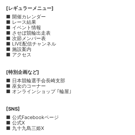
[レギュラーメニュー]
■ 開催カレンダー
■ レース結果
■ イベント情報
■ させぼ競輪出走表
■ 次節メンバー表
■ LIVE配信チャンネル
■ 施設案内
■ アクセス
[特別企画など]
■ 日本競輪選手会長崎支部
■ 巫女のコーナー
■ オンラインショップ ｢輪屋｣
[SNS]
■ 公式Facebookページ
■ 公式X
■ 九十九島三姫X