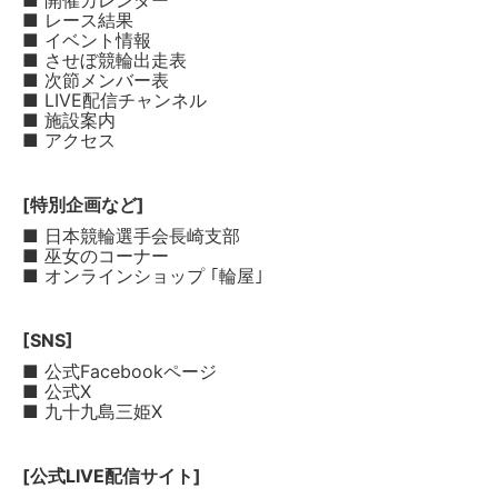
■ 開催カレンダー
■ レース結果
■ イベント情報
■ させぼ競輪出走表
■ 次節メンバー表
■ LIVE配信チャンネル
■ 施設案内
■ アクセス
[特別企画など]
■ 日本競輪選手会長崎支部
■ 巫女のコーナー
■ オンラインショップ ｢輪屋｣
[SNS]
■ 公式Facebookページ
■ 公式X
■ 九十九島三姫X
[公式LIVE配信サイト]