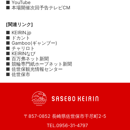
■ YouTube
■ 本場開催次回予告テレビCM
[関連リンク]
■ KEIRIN.jp
■ ドカント
■ Gamboo(ギャンブー)
■ チャリロト
■ KEIRINなび
■ 百万弗ネット新聞
■ 競輪専門紙ホープネット新聞
■ 佐世保観光情報センター
■ 佐世保市
〒857-0852 長崎県佐世保市干尽町2-5
TEL.0956-31-4797