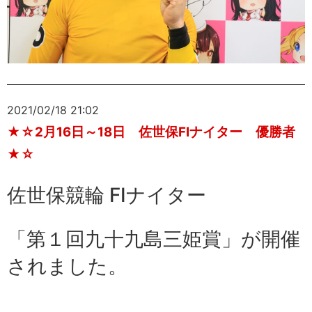
2021/02/18 21:02
★☆2月16日～18日 佐世保FⅠナイター 優勝者
★☆
佐世保競輪 FⅠナイター
「
第１回九十九島三姫賞
」が開催
されました。