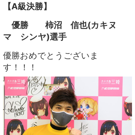
【A級
決勝】
優勝 柿沼 信也
(カキヌ
マ シンヤ)選手
優勝おめでとうございま
す！！！