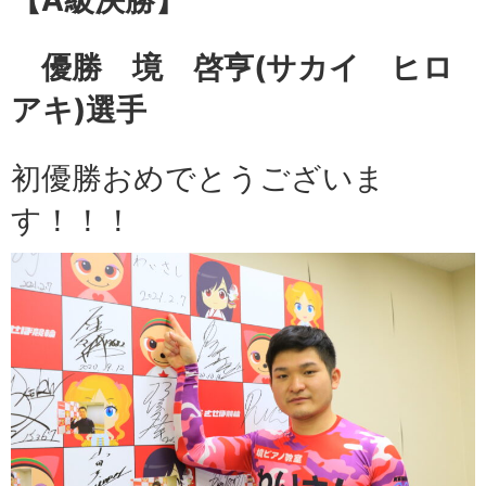
【A級
決勝】
優勝 境 啓亨
(サカイ ヒロ
アキ)選手
初優勝おめでとうございま
す！！！