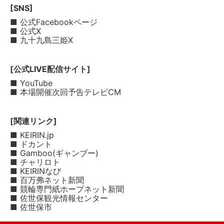
[SNS]
■ 公式Facebookページ
■ 公式X
■ 九十九島三姫X
[公式LIVE配信サイト]
■ YouTube
■ 本場開催次回予告テレビCM
[関連リンク]
■ KEIRIN.jp
■ ドカント
■ Gamboo(ギャンブー)
■ チャリロト
■ KEIRINなび
■ 百万弗ネット新聞
■ 競輪専門紙ホープネット新聞
■ 佐世保観光情報センター
■ 佐世保市